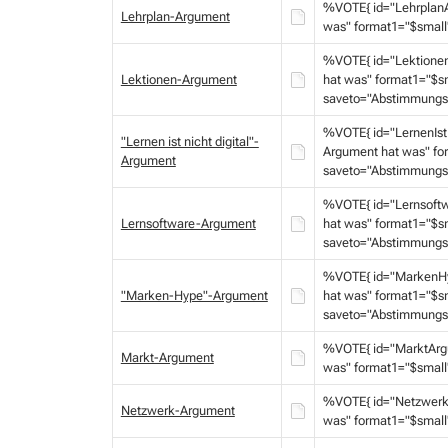
%VOTE{ id="LehrplanA
Lehrplan-Argument
was" format1="$small
%VOTE{ id="Lektione
Lektionen-Argument
hat was" format1="$s
saveto="Abstimmungs
%VOTE{ id="LernenIst
"Lernen ist nicht digital"-
Argument hat was" fo
Argument
saveto="Abstimmungs
%VOTE{ id="Lernsoft
Lernsoftware-Argument
hat was" format1="$s
saveto="Abstimmungs
%VOTE{ id="MarkenHy
"Marken-Hype"-Argument
hat was" format1="$s
saveto="Abstimmungs
%VOTE{ id="MarktArg
Markt-Argument
was" format1="$small
%VOTE{ id="Netzwerk
Netzwerk-Argument
was" format1="$small