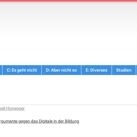
C: Es geht nicht
D: Aber nicht so
E: Diverses
Studien
beli Honegger
rgumente gegen das Digitale in der Bildung