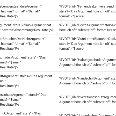
sLernverstaendnisArgument"
%VOTE{ id="FehlendesLernverstaendn
 hat was" format1="$small"
stars1="Das Argument höre ich oft" sub
Resultate"}%
format1="$score
gument" stars1="Das Argument hat
%VOTE{ id="GewaltArgument" stars1=
" saveto="AbstimmungsResultate"}%
höre ich oft" submit="off" format1="$s
erBrauchenDasNichtArgument"
%VOTE{ id="GuteLehrerBrauchenDasN
 hat was" format1="$small"
stars1="Das Argument höre ich oft" sub
Resultate"}%
format1="$score
schadenArgument" stars1="Das
%VOTE{ id="HaltungsschadenArgument
rmat1="$small"
Argument höre ich oft" submit="off" f
Resultate"}%
iftArgument" stars1="Das Argument
%VOTE{ id="HandschriftArgument" sta
mall"
Argument höre ich oft" submit="off" f
Resultate"}%
onsschutzArgument" stars1="Das
%VOTE{ id="InvestitionsschutzArgumen
rmat1="$small"
Argument höre ich oft" submit="off" f
Resultate"}%
hutzArgument" stars1="Das
%VOTE{ id="JugendschutzArgument" s