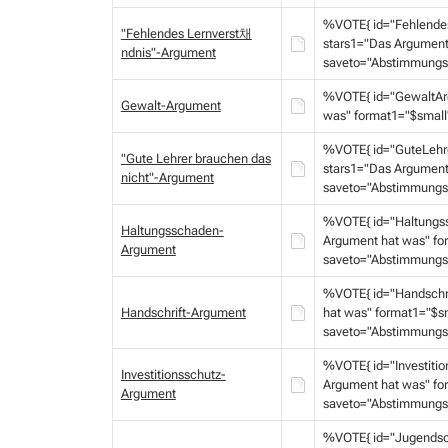
%VOTE{ id="Fehlende
"Fehlendes Lernverst채
stars1="Das Argument
ndnis"-Argument
saveto="Abstimmungs
%VOTE{ id="GewaltAr
Gewalt-Argument
was" format1="$small
%VOTE{ id="GuteLehr
"Gute Lehrer brauchen das
stars1="Das Argument
nicht"-Argument
saveto="Abstimmungs
%VOTE{ id="Haltungs
Haltungsschaden-
Argument hat was" fo
Argument
saveto="Abstimmungs
%VOTE{ id="Handschr
Handschrift-Argument
hat was" format1="$s
saveto="Abstimmungs
%VOTE{ id="Investiti
Investitionsschutz-
Argument hat was" fo
Argument
saveto="Abstimmungs
%VOTE{ id="Jugendsc