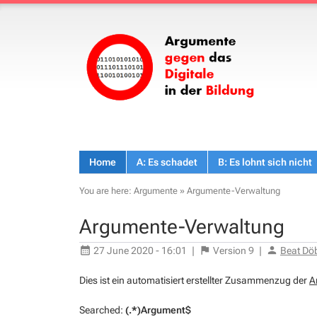
Home
A: Es schadet
B: Es lohnt sich nicht
You are here:
Argumente
»
Argumente-Verwaltung
Argumente-Verwaltung
27 June 2020 - 16:01
|
Version
9
|
Beat Dö
Dies ist ein automatisiert erstellter Zusammenzug der
A
Searched:
(.*)Argument$