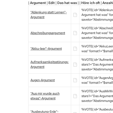
|
Argument
|
Edit
|
Das hat was
| |
Höre ich oft
|
Anzahl
%VOTE{ id="Ablenkun
"Ablenkung statt Lernen"-
Argument hat was" fo
Argument
saveto="Abstimmungs
%VOTE{ id="Abschrei
Abschreibungsargument
Argument hat was" fo
saveto="Abstimmungs
%VOTE{ id="AkkuLeer
"Akku-leer"-Argument
was" format1="$small
%VOTE{ id="Aufmerks
Aufmerksamkeitsstörungs-
stars1="Das Argument
Argument
saveto="Abstimmungs
%VOTE{ id="AugenArg
Augen-Argument
was" format1="$small
%VOTE{ id="AusMirW
"Aus mir wurde auch
stars1="Das Argument
etwas"-Argument
saveto="Abstimmungs
%VOTE{ id="Ausbeutu
"Ausbeutung-Erde"-