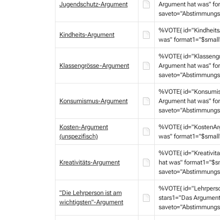
Jugendschutz-Argument
Argument hat was" fo
saveto="Abstimmungs
%VOTE{ id="Kindheits
Kindheits-Argument
was" format1="$small
%VOTE{ id="Klasseng
Klassengrösse-Argument
Argument hat was" fo
saveto="Abstimmungs
%VOTE{ id="Konsumis
Konsumismus-Argument
Argument hat was" fo
saveto="Abstimmungs
Kosten-Argument
%VOTE{ id="KostenAr
(unspezifisch)
was" format1="$small
%VOTE{ id="Kreativit
Kreativitäts-Argument
hat was" format1="$s
saveto="Abstimmungs
%VOTE{ id="Lehrpers
"Die Lehrperson ist am
stars1="Das Argument
wichtigsten"-Argument
saveto="Abstimmungs