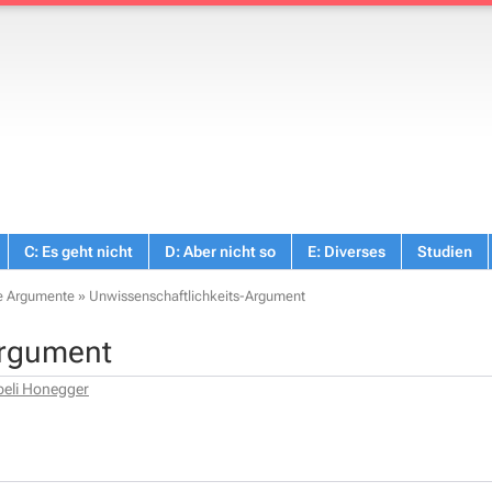
C: Es geht nicht
D: Aber nicht so
E: Diverses
Studien
ge Argumente
»
Unwissenschaftlichkeits-Argument
Argument
beli Honegger