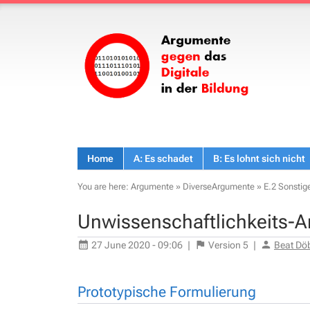
Home
A: Es schadet
B: Es lohnt sich nicht
You are here:
Argumente
»
DiverseArgumente
»
E.2 Sonsti
Unwissenschaftlichkeits-
27 June 2020 - 09:06
|
Version
5
|
Beat Dö
Prototypische Formulierung