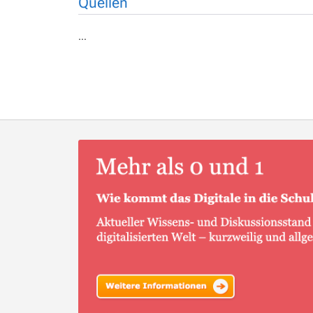
Quellen
…