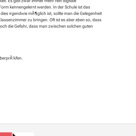
eit. Es gibt zwar immer mehr rein digitale
n Form kennengelernt werden. In der Schule ist das
dies irgendwie mÃ¶glich ist, sollte man die Gelegenheit
 Klassenzimmer zu bringen. Oft ist es aber eben so, dass
jedoch die Gefahr, dass man zwischen solchen guten
¼berprÃ¼fen.