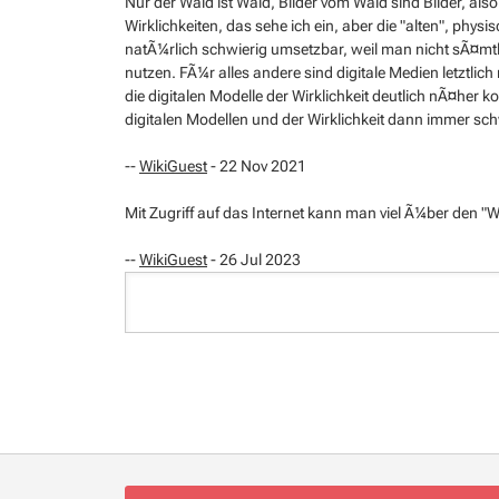
Nur der Wald ist Wald, Bilder vom Wald sind Bilder, als
Wirklichkeiten, das sehe ich ein, aber die "alten", phy
natÃ¼rlich schwierig umsetzbar, weil man nicht sÃ¤mtli
nutzen. FÃ¼r alles andere sind digitale Medien letztlic
die digitalen Modelle der Wirklichkeit deutlich nÃ¤her
digitalen Modellen und der Wirklichkeit dann immer sc
--
WikiGuest
- 22 Nov 2021
Mit Zugriff auf das Internet kann man viel Ã¼ber den
--
WikiGuest
- 26 Jul 2023