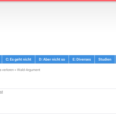
C: Es geht nicht
D: Aber nicht so
E: Diverses
Studien
s verloren
»
Wald-Argument
st