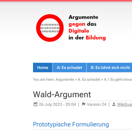
Home
A: Es schadet
B: Es lohnt sich nicht
You are here:
Argumente
»
A. Es schadet
»
A.1 Es geht etwa
Wald-Argument
26 July 2023 - 20:04
|
Version
24
|
WikiGue
Prototypische Formulierung