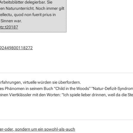
rbeitsblätter delegierbar. Sie
hen Naturunterricht. Noch immer gilt
ellectu, quod non fuerit prius in
n Sinnen war.
etz:t20187
56892449800118272
rfahrungen, virtuelle würden sie überfordern.
es Phänomen in seinem Buch "Child in the Woods" "Natur-Defizit-Syndrom"
inen Viertklässler mit den Worten: "Ich spiele lieber drinnen, weil da die S
er-oder
, sondern um ein
sowohl-als-auch