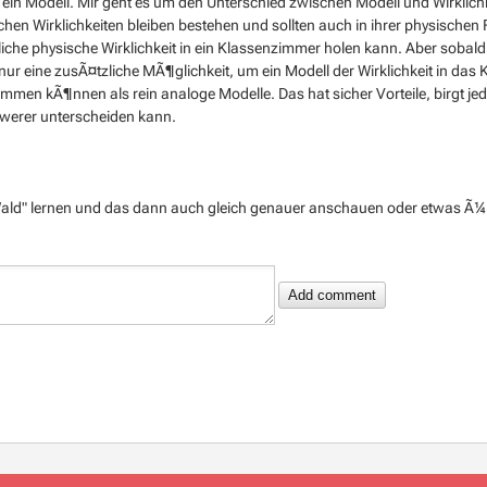
o ein Modell. Mir geht es um den Unterschied zwischen Modell und Wirklichk
sischen Wirklichkeiten bleiben bestehen und sollten auch in ihrer physische
che physische Wirklichkeit in ein Klassenzimmer holen kann. Aber sobald 
h nur eine zusÃ¤tzliche MÃ¶glichkeit, um ein Modell der Wirklichkeit in das
 kommen kÃ¶nnen als rein analoge Modelle. Das hat sicher Vorteile, birgt 
hwerer unterscheiden kann.
 "Wald" lernen und das dann auch gleich genauer anschauen oder etwas Ã